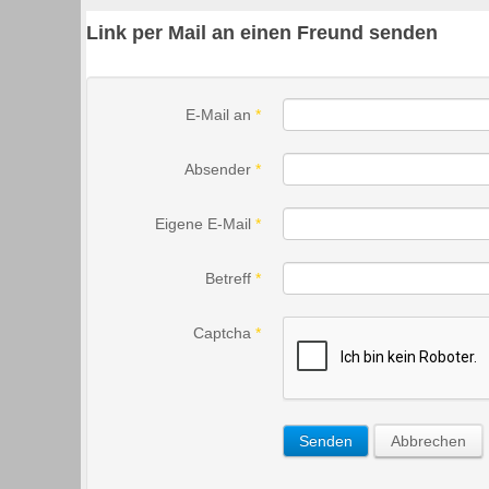
Link per Mail an einen Freund senden
E-Mail an
*
Absender
*
Eigene E-Mail
*
Betreff
*
Captcha
*
Senden
Abbrechen