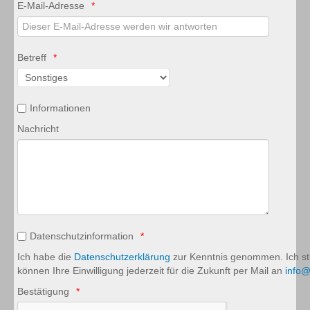
E-Mail-Adresse
Suchmaschinenoptimierung
PC-Service für Privatkunden
Betreff
Produkte
Terminplanungstool
Informationen
Zugferd / XRechnung Erweiterung für orgaMAX
Nachricht
Kontakt
Datenschutz
Impressum
Datenschutzinformation
Ich habe die
Datenschutzerklärung
zur Kenntnis genommen. Ich st
können Ihre Einwilligung jederzeit für die Zukunft per Mail an
info@
Bestätigung