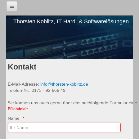
Home
Thorsten Koblitz, IT Hard- & Softwarelösungen
Neuigkeiten
Dienstleistungen
Software-Entwicklung
Kontakt
Erstellung von Webanwendungen
IT-Sicherheit
E-Mail-Adresse:
info@thorsten-koblitz.de
Telefon-Nr.: 0173 - 92 666 49
Netzwerkbetreuung
Sie können uns auch gerne über das nachfolgende Formular eine 
Firewall und VPN
Pflichtfeld *
Name
EDV-Ausstattung
Beratung (Consulting)